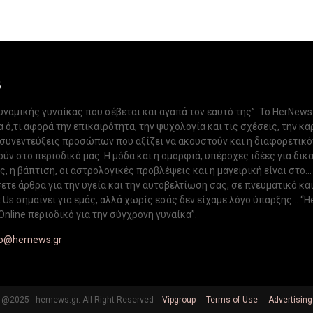
S
δυναμικής γυναίκας που σέβεται και αγαπά τον εαυτό της”. Το HerNews
 ό,τι αφορά την επικαιρότητα, την ψυχολογία και τις σχέσεις, την κα
 συνεντεύξεις προσώπων που αξίζει να ακουστούν και η διαφορετικ
ν στο περιοδικό μας. Η μόδα και η ομορφιά, υπέροχες ιδέες για δικ
, η βάπτιση, οι αστρολογικές προβλέψεις και η μαγειρική είναι στο...
ετε άρθρα για την υγεία και την αυτοβελτίωση σας, σε πνευματικό κα
Us σημαίνει για εμάς, αλλά χωρίς εσάς δεν είχαμε λόγο ύπαρξης... “H
Online περιοδικό για την σύγχρονη γυναίκα”.
fo@hernews.gr
@2025 - hernews.gr. All Right Reserved
Vipgroup
Terms of Use
Advertising