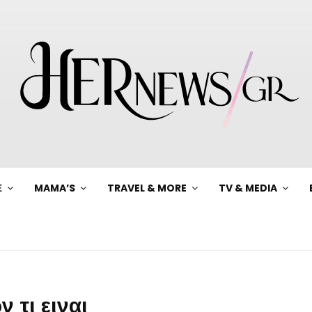
Ξ
MAMA’S
TRAVEL & MORE
TV & MEDIA
 τι ειναι