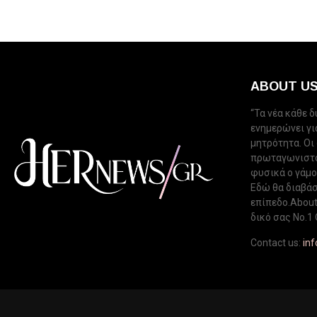
ABOUT U
“Τα νέα κάθε 
ενημερώνει για
μητρότητα. Οι
πρωταγωνιστού
φυσικά ο γάμος
Εδώ θα διαβάσ
επίπεδο.About 
δικό σας Νo.1 
Contact us:
in