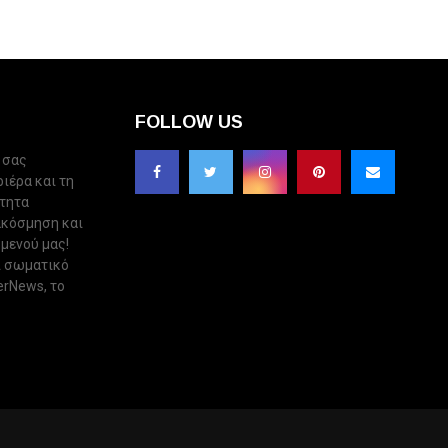
FOLLOW US
 σας
ριέρα και τη
ότητα
ακόσμηση και
 μενού μας!
ι σωματικό
erNews, το