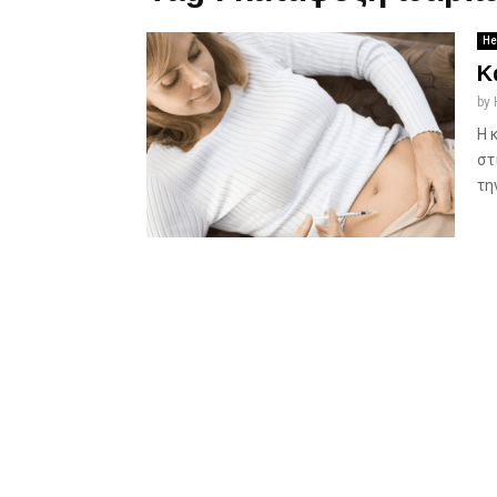
He
K
by
Η 
στ
τη