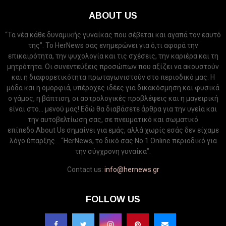
ABOUT US
“Τα νέα κάθε δυναμικής γυναίκας που σέβεται και αγαπά τον εαυτό
της”. Το HerNews σας ενημερώνει για ό,τι αφορά την
επικαιρότητα, την ψυχολογία και τις σχέσεις, την καριέρα και τη
μητρότητα. Οι συνεντεύξεις προσώπων που αξίζει να ακουστούν
και η διαφορετικότητα πρωταγωνιστούν στο περιοδικό μας. Η
μόδα και η ομορφιά, υπέροχες ιδέες για δικακόσμηση και φυσικά
ο γάμος, η βάπτιση, οι αστρολογικές προβλέψεις και η μαγειρική
είναι στο... μενού μας! Εδώ θα διαβάσετε άρθρα για την υγεία και
την αυτοβελτίωση σας, σε πνευματικό και σωματικό
επίπεδο.About Us σημαίνει για εμάς, αλλά χωρίς εσάς δεν είχαμε
λόγο ύπαρξης... “HerNews, το δικό σας Νo.1 Online περιοδικό για
την σύγχρονη γυναίκα”.
Contact us:
info@hernews.gr
FOLLOW US