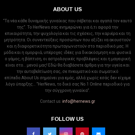
ABOUT US
“Τα νέα κάθε δυναμικής γυναίκας που σέβεται και αγαπά τον εαυτό
της”. Το HerNews σας ενημερώνει για ό,τι αφορά την
επικαιρότητα, την ψυχολογία και τις σχέσεις, την καριέρα και τη
μητρότητα. Οι συνεντεύξεις προσώπων που αξίζει να ακουστούν
και η διαφορετικότητα πρωταγωνιστούν στο περιοδικό μας. Η
μόδα και η ομορφιά, υπέροχες ιδέες για δικακόσμηση και φυσικά
ο γάμος, η βάπτιση, οι αστρολογικές προβλέψεις και η μαγειρική
είναι στο... μενού μας! Εδώ θα διαβάσετε άρθρα για την υγεία και
την αυτοβελτίωση σας, σε πνευματικό και σωματικό
επίπεδο.About Us σημαίνει για εμάς, αλλά χωρίς εσάς δεν είχαμε
λόγο ύπαρξης... “HerNews, το δικό σας Νo.1 Online περιοδικό για
την σύγχρονη γυναίκα”.
Contact us:
info@hernews.gr
FOLLOW US