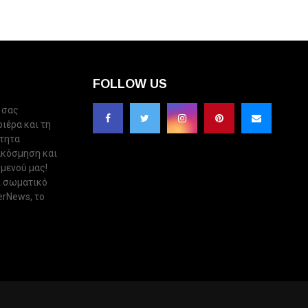
FOLLOW US
 σας
ριέρα και τη
ότητα
ακόσμηση και
 μενού μας!
ι σωματικό
erNews, το