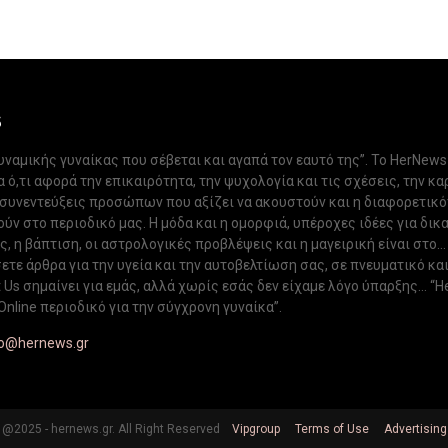
S
δυναμικής γυναίκας που σέβεται και αγαπά τον εαυτό της”. Το HerNews
 ό,τι αφορά την επικαιρότητα, την ψυχολογία και τις σχέσεις, την κα
 συνεντεύξεις προσώπων που αξίζει να ακουστούν και η διαφορετικ
ν στο περιοδικό μας. Η μόδα και η ομορφιά, υπέροχες ιδέες για δικ
, η βάπτιση, οι αστρολογικές προβλέψεις και η μαγειρική είναι στο...
ετε άρθρα για την υγεία και την αυτοβελτίωση σας, σε πνευματικό κα
Us σημαίνει για εμάς, αλλά χωρίς εσάς δεν είχαμε λόγο ύπαρξης... “H
Online περιοδικό για την σύγχρονη γυναίκα”.
fo@hernews.gr
@2025 - hernews.gr. All Right Reserved
Vipgroup
Terms of Use
Advertising