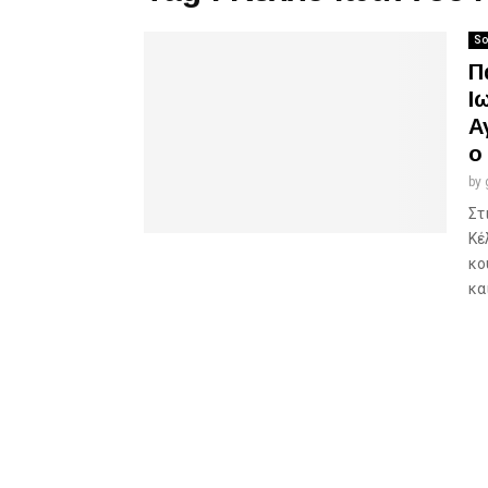
So
Π
Ι
Α
ο
by
Στ
Κέ
κο
και