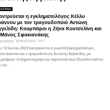
cial News
αντρεύεται η εγκληματολόγος Κέλλυ
ωάννου με τον τραγουδοποιό Αντώνη
γγελίδη: Κουμπάροι η Ζήνα Κουτσελίνη και
 Μάνος Σφακιανάκης
georgegsp
08/05/2023
0
ις 10 Ιουνίου 2023 παντρεύονται η γνωστή Εγκληματολόγος,
λλυ Ιωάννου και ο τραγουδοποιός Αντώνης Αγγελίδης, με
υμπάρους τη δημοσιογράφο και παρουσιάστρια Ζήνα Κουτσελίνη
 τον...