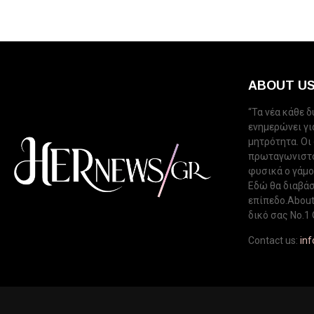
ABOUT U
“Τα νέα κάθε 
ενημερώνει για
μητρότητα. Οι
πρωταγωνιστού
φυσικά ο γάμος
Εδώ θα διαβάσ
επίπεδο.About 
δικό σας Νo.1 
Contact us:
in