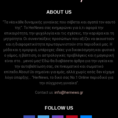
ABOUT US
“Τα νέα κάθε δυναμικής γυναίκας που σέβεται και αγαπά τον εαυτό
της”. Το HerNews σας ενημερώνει για ό,τι αφορά την
επικαιρότητα, την ψυχολογία και τις σχέσεις, την καριέρα και τη
μητρότητα. Οι συνεντεύξεις προσώπων που αξίζει να ακουστούν
και η διαφορετικότητα πρωταγωνιστούν στο περιοδικό μας. Η
μόδα και η ομορφιά, υπέροχες ιδέες για δικακόσμηση και φυσικά
ο γάμος, η βάπτιση, οι αστρολογικές προβλέψεις και η μαγειρική
είναι στο... μενού μας! Εδώ θα διαβάσετε άρθρα για την υγεία και
την αυτοβελτίωση σας, σε πνευματικό και σωματικό
επίπεδο.About Us σημαίνει για εμάς, αλλά χωρίς εσάς δεν είχαμε
λόγο ύπαρξης... “HerNews, το δικό σας Νo.1 Online περιοδικό για
την σύγχρονη γυναίκα”.
Contact us:
info@hernews.gr
FOLLOW US