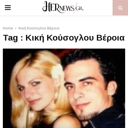
PRIMARY
MENU
Home
Κική Κούσογλου Βέροια
Tag : Κική Κούσογλου Βέροια