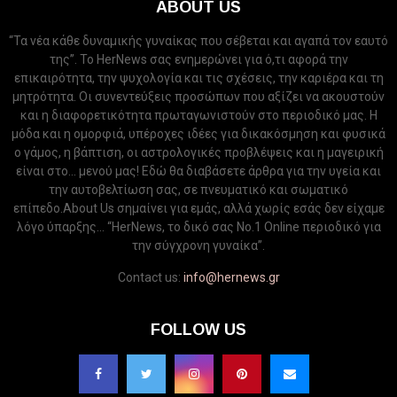
ABOUT US
“Τα νέα κάθε δυναμικής γυναίκας που σέβεται και αγαπά τον εαυτό
της”. Το HerNews σας ενημερώνει για ό,τι αφορά την
επικαιρότητα, την ψυχολογία και τις σχέσεις, την καριέρα και τη
μητρότητα. Οι συνεντεύξεις προσώπων που αξίζει να ακουστούν
και η διαφορετικότητα πρωταγωνιστούν στο περιοδικό μας. Η
μόδα και η ομορφιά, υπέροχες ιδέες για δικακόσμηση και φυσικά
ο γάμος, η βάπτιση, οι αστρολογικές προβλέψεις και η μαγειρική
είναι στο... μενού μας! Εδώ θα διαβάσετε άρθρα για την υγεία και
την αυτοβελτίωση σας, σε πνευματικό και σωματικό
επίπεδο.About Us σημαίνει για εμάς, αλλά χωρίς εσάς δεν είχαμε
λόγο ύπαρξης... “HerNews, το δικό σας Νo.1 Online περιοδικό για
την σύγχρονη γυναίκα”.
Contact us:
info@hernews.gr
FOLLOW US