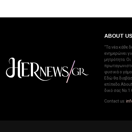
ABOUT U
“Τα νέα κάθε 
ενημερώνει για
μητρότητα. Οι
πρωταγωνιστού
φυσικά ο γάμος
Εδώ θα διαβάσ
επίπεδο.About 
δικό σας Νo.1 
Contact us:
in