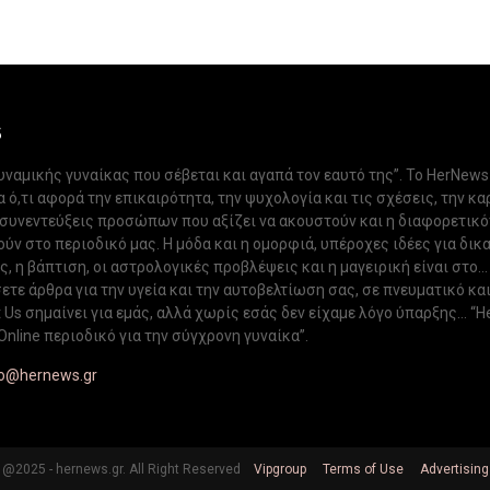
S
δυναμικής γυναίκας που σέβεται και αγαπά τον εαυτό της”. Το HerNews
 ό,τι αφορά την επικαιρότητα, την ψυχολογία και τις σχέσεις, την κα
 συνεντεύξεις προσώπων που αξίζει να ακουστούν και η διαφορετικ
ν στο περιοδικό μας. Η μόδα και η ομορφιά, υπέροχες ιδέες για δικ
, η βάπτιση, οι αστρολογικές προβλέψεις και η μαγειρική είναι στο...
ετε άρθρα για την υγεία και την αυτοβελτίωση σας, σε πνευματικό κα
Us σημαίνει για εμάς, αλλά χωρίς εσάς δεν είχαμε λόγο ύπαρξης... “H
Online περιοδικό για την σύγχρονη γυναίκα”.
fo@hernews.gr
@2025 - hernews.gr. All Right Reserved
Vipgroup
Terms of Use
Advertising