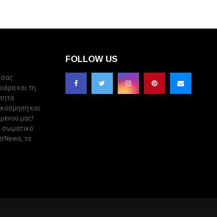
FOLLOW US
 σας
ριέρα και τη
ότητα
ακόσμηση και
 μενού μας!
ι σωματικό
erNews, το