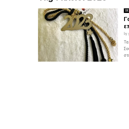
DE
Γ
ε
by
Τα
Σο
στη