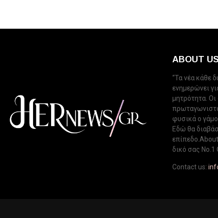
ABOUT U
“Τα νέα κάθε 
ενημερώνει για
μητρότητα. Οι
πρωταγωνιστού
φυσικά ο γάμος
Εδώ θα διαβάσ
επίπεδο.About 
δικό σας Νo.1 
Contact us:
in