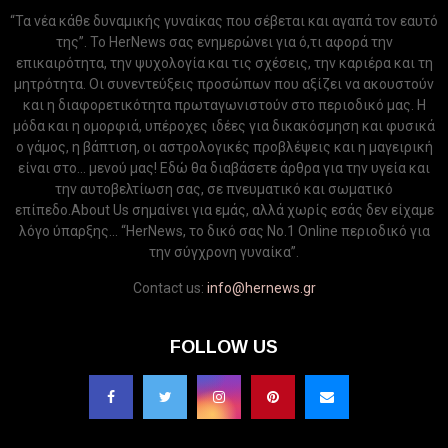
“Τα νέα κάθε δυναμικής γυναίκας που σέβεται και αγαπά τον εαυτό
της”. Το HerNews σας ενημερώνει για ό,τι αφορά την
επικαιρότητα, την ψυχολογία και τις σχέσεις, την καριέρα και τη
μητρότητα. Οι συνεντεύξεις προσώπων που αξίζει να ακουστούν
και η διαφορετικότητα πρωταγωνιστούν στο περιοδικό μας. Η
μόδα και η ομορφιά, υπέροχες ιδέες για δικακόσμηση και φυσικά
ο γάμος, η βάπτιση, οι αστρολογικές προβλέψεις και η μαγειρική
είναι στο... μενού μας! Εδώ θα διαβάσετε άρθρα για την υγεία και
την αυτοβελτίωση σας, σε πνευματικό και σωματικό
επίπεδο.About Us σημαίνει για εμάς, αλλά χωρίς εσάς δεν είχαμε
λόγο ύπαρξης... “HerNews, το δικό σας Νo.1 Online περιοδικό για
την σύγχρονη γυναίκα”.
Contact us:
info@hernews.gr
FOLLOW US