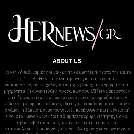
ABOUT US
“Τα νέα κάθε δυναμικής γυναίκας που σέβεται και αγαπά τον εαυτό
της”. Το HerNews σας ενημερώνει για ό,τι αφορά την
επικαιρότητα, την ψυχολογία και τις σχέσεις, την καριέρα και τη
μητρότητα. Οι συνεντεύξεις προσώπων που αξίζει να ακουστούν
και η διαφορετικότητα πρωταγωνιστούν στο περιοδικό μας. Η
μόδα και η ομορφιά, υπέροχες ιδέες για δικακόσμηση και φυσικά
ο γάμος, η βάπτιση, οι αστρολογικές προβλέψεις και η μαγειρική
είναι στο... μενού μας! Εδώ θα διαβάσετε άρθρα για την υγεία και
την αυτοβελτίωση σας, σε πνευματικό και σωματικό
επίπεδο.About Us σημαίνει για εμάς, αλλά χωρίς εσάς δεν είχαμε