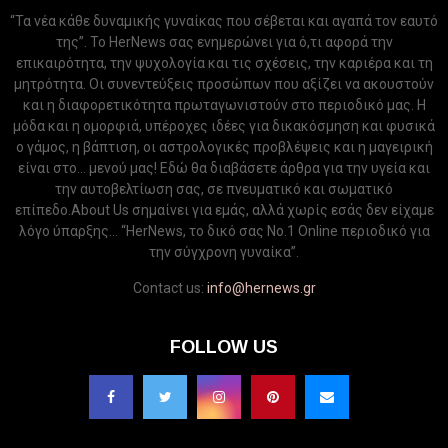
“Τα νέα κάθε δυναμικής γυναίκας που σέβεται και αγαπά τον εαυτό
της”. Το HerNews σας ενημερώνει για ό,τι αφορά την
επικαιρότητα, την ψυχολογία και τις σχέσεις, την καριέρα και τη
μητρότητα. Οι συνεντεύξεις προσώπων που αξίζει να ακουστούν
και η διαφορετικότητα πρωταγωνιστούν στο περιοδικό μας. Η
μόδα και η ομορφιά, υπέροχες ιδέες για δικακόσμηση και φυσικά
ο γάμος, η βάπτιση, οι αστρολογικές προβλέψεις και η μαγειρική
είναι στο... μενού μας! Εδώ θα διαβάσετε άρθρα για την υγεία και
την αυτοβελτίωση σας, σε πνευματικό και σωματικό
επίπεδο.About Us σημαίνει για εμάς, αλλά χωρίς εσάς δεν είχαμε
λόγο ύπαρξης... “HerNews, το δικό σας Νo.1 Online περιοδικό για
την σύγχρονη γυναίκα”.
Contact us:
info@hernews.gr
FOLLOW US