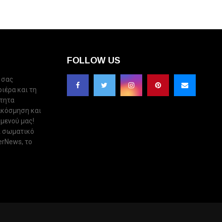
FOLLOW US
 σας
ριέρα και τη
ότητα
ακόσμηση και
 μενού μας!
ι σωματικό
erNews, το