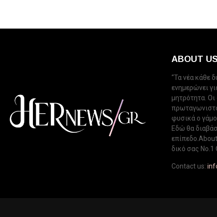
ABOUT U
“Τα νέα κάθε 
ενημερώνει για
μητρότητα. Οι
πρωταγωνιστού
φυσικά ο γάμος
Εδώ θα διαβάσ
επίπεδο.About 
δικό σας Νo.1 
Contact us:
in