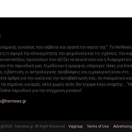
S
δυναμικής γυναίκας που σέβεται και αγαπά τον εαυτό της”. Το HerNews
 ό,τι αφορά την επικαιρότητα, την ψυχολογία και τις σχέσεις, την κα
 συνεντεύξεις προσώπων που αξίζει να ακουστούν και η διαφορετικ
ν στο περιοδικό μας. Η μόδα και η ομορφιά, υπέροχες ιδέες για δικ
, η βάπτιση, οι αστρολογικές προβλέψεις και η μαγειρική είναι στο...
ετε άρθρα για την υγεία και την αυτοβελτίωση σας, σε πνευματικό κα
Us σημαίνει για εμάς, αλλά χωρίς εσάς δεν είχαμε λόγο ύπαρξης... “H
Online περιοδικό για την σύγχρονη γυναίκα”.
fo@hernews.gr
@2025 - hernews.gr. All Right Reserved
Vipgroup
Terms of Use
Advertising