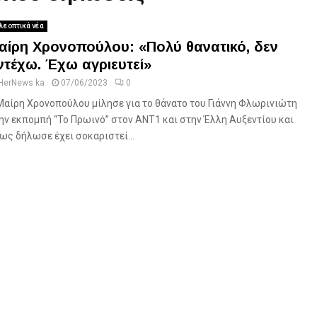
λεοπτικά νέα
αίρη Χρονοπούλου: «Πολύ θανατικό, δεν
ντέχω. Έχω αγριευτεί»
HerNews ka
07/06/2023
0
Μαίρη Χρονοπούλου μίλησε για το θάνατο του Γιάννη Φλωρινιώτη
ην εκπομπή “Το Πρωινό” στον ΑΝΤ1 και στην Έλλη Αυξεντίου και
ως δήλωσε έχει σοκαριστεί...