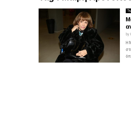
Τη
Μ
α
by
Η 
στ
όπ