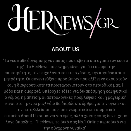
ABOUT US
“Τα νέα κάθε δυναμικής γυναίκας που σέβεται και αγαπά τον εαυτό
της”. Το HerNews σας ενημερώνει για ό,τι αφορά την
επικαιρότητα, την ψυχολογία και τις σχέσεις, την καριέρα και τη
μητρότητα. Οι συνεντεύξεις προσώπων που αξίζει να ακουστούν
και η διαφορετικότητα πρωταγωνιστούν στο περιοδικό μας. Η
μόδα και η ομορφιά, υπέροχες ιδέες για δικακόσμηση και φυσικά
ο γάμος, η βάπτιση, οι αστρολογικές προβλέψεις και η μαγειρική
είναι στο... μενού μας! Εδώ θα διαβάσετε άρθρα για την υγεία και
την αυτοβελτίωση σας, σε πνευματικό και σωματικό
επίπεδο.About Us σημαίνει για εμάς, αλλά χωρίς εσάς δεν είχαμε
λόγο ύπαρξης... “HerNews, το δικό σας Νo.1 Online περιοδικό για
την σύγχρονη γυναίκα”.