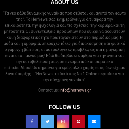
ABOUT US
“Τα νέα κάθε δυναμικής γυναίκας που σέβεται και αγαπά τον εαυτό
της”. Το HerNews σας ενημερώνει για ό,τι αφορά την
επικαιρότητα, την ψυχολογία και τις σχέσεις, την καριέρα και τη
μητρότητα. Οι συνεντεύξεις προσώπων που αξίζει να ακουστούν
και η διαφορετικότητα πρωταγωνιστούν στο περιοδικό μας. Η
μόδα και η ομορφιά, υπέροχες ιδέες για δικακόσμηση και φυσικά
ο γάμος, η βάπτιση, οι αστρολογικές προβλέψεις και η μαγειρική
είναι στο... μενού μας! Εδώ θα διαβάσετε άρθρα για την υγεία και
την αυτοβελτίωση σας, σε πνευματικό και σωματικό
επίπεδο.About Us σημαίνει για εμάς, αλλά χωρίς εσάς δεν είχαμε
λόγο ύπαρξης... “HerNews, το δικό σας Νo.1 Online περιοδικό για
την σύγχρονη γυναίκα”.
Contact us:
info@hernews.gr
FOLLOW US