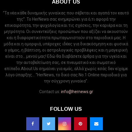
ABOUT US
“Τα νέα κάθε δυναμικής γυναίκας που σέβεται και αγαπά τον εαυτό
της”. Το HerNews σας ενημερώνει για ό,τι αφορά την
επικαιρότητα, την ψυχολογία και τις σχέσεις, την καριέρα και τη
μητρότητα. Οι συνεντεύξεις προσώπων που αξίζει να ακουστούν
και η διαφορετικότητα πρωταγωνιστούν στο περιοδικό μας. Η
μόδα και η ομορφιά, υπέροχες ιδέες για δικακόσμηση και φυσικά
ο γάμος, η βάπτιση, οι αστρολογικές προβλέψεις και η μαγειρική
είναι στο... μενού μας! Εδώ θα διαβάσετε άρθρα για την υγεία και
την αυτοβελτίωση σας, σε πνευματικό και σωματικό
επίπεδο.About Us σημαίνει για εμάς, αλλά χωρίς εσάς δεν είχαμε
λόγο ύπαρξης... “HerNews, το δικό σας Νo.1 Online περιοδικό για
την σύγχρονη γυναίκα”.
Contact us:
info@hernews.gr
FOLLOW US