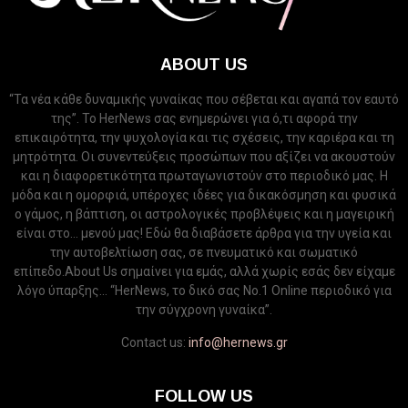
ABOUT US
“Τα νέα κάθε δυναμικής γυναίκας που σέβεται και αγαπά τον εαυτό
της”. Το HerNews σας ενημερώνει για ό,τι αφορά την
επικαιρότητα, την ψυχολογία και τις σχέσεις, την καριέρα και τη
μητρότητα. Οι συνεντεύξεις προσώπων που αξίζει να ακουστούν
και η διαφορετικότητα πρωταγωνιστούν στο περιοδικό μας. Η
μόδα και η ομορφιά, υπέροχες ιδέες για δικακόσμηση και φυσικά
ο γάμος, η βάπτιση, οι αστρολογικές προβλέψεις και η μαγειρική
είναι στο... μενού μας! Εδώ θα διαβάσετε άρθρα για την υγεία και
την αυτοβελτίωση σας, σε πνευματικό και σωματικό
επίπεδο.About Us σημαίνει για εμάς, αλλά χωρίς εσάς δεν είχαμε
λόγο ύπαρξης... “HerNews, το δικό σας Νo.1 Online περιοδικό για
την σύγχρονη γυναίκα”.
Contact us:
info@hernews.gr
FOLLOW US