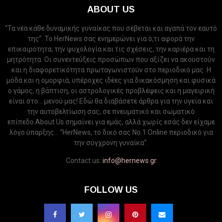
ABOUT US
“Τα νέα κάθε δυναμικής γυναίκας που σέβεται και αγαπά τον εαυτό
της”. Το HerNews σας ενημερώνει για ό,τι αφορά την
επικαιρότητα, την ψυχολογία και τις σχέσεις, την καριέρα και τη
μητρότητα. Οι συνεντεύξεις προσώπων που αξίζει να ακουστούν
και η διαφορετικότητα πρωταγωνιστούν στο περιοδικό μας. Η
μόδα και η ομορφιά, υπέροχες ιδέες για δικακόσμηση και φυσικά
ο γάμος, η βάπτιση, οι αστρολογικές προβλέψεις και η μαγειρική
είναι στο... μενού μας! Εδώ θα διαβάσετε άρθρα για την υγεία και
την αυτοβελτίωση σας, σε πνευματικό και σωματικό
επίπεδο.About Us σημαίνει για εμάς, αλλά χωρίς εσάς δεν είχαμε
λόγο ύπαρξης... “HerNews, το δικό σας Νo.1 Online περιοδικό για
την σύγχρονη γυναίκα”.
Contact us:
info@hernews.gr
FOLLOW US