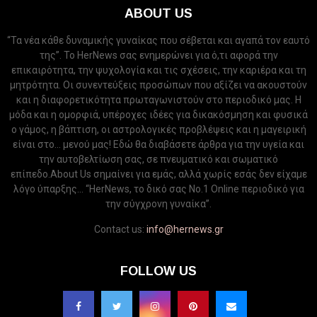
ABOUT US
“Τα νέα κάθε δυναμικής γυναίκας που σέβεται και αγαπά τον εαυτό
της”. Το HerNews σας ενημερώνει για ό,τι αφορά την
επικαιρότητα, την ψυχολογία και τις σχέσεις, την καριέρα και τη
μητρότητα. Οι συνεντεύξεις προσώπων που αξίζει να ακουστούν
και η διαφορετικότητα πρωταγωνιστούν στο περιοδικό μας. Η
μόδα και η ομορφιά, υπέροχες ιδέες για δικακόσμηση και φυσικά
ο γάμος, η βάπτιση, οι αστρολογικές προβλέψεις και η μαγειρική
είναι στο... μενού μας! Εδώ θα διαβάσετε άρθρα για την υγεία και
την αυτοβελτίωση σας, σε πνευματικό και σωματικό
επίπεδο.About Us σημαίνει για εμάς, αλλά χωρίς εσάς δεν είχαμε
λόγο ύπαρξης... “HerNews, το δικό σας Νo.1 Online περιοδικό για
την σύγχρονη γυναίκα”.
Contact us:
info@hernews.gr
FOLLOW US