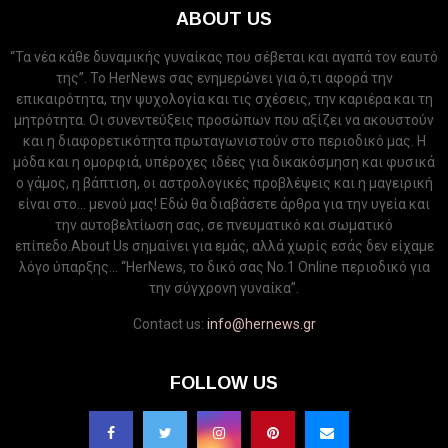
ABOUT US
“Τα νέα κάθε δυναμικής γυναίκας που σέβεται και αγαπά τον εαυτό
της”. Το HerNews σας ενημερώνει για ό,τι αφορά την
επικαιρότητα, την ψυχολογία και τις σχέσεις, την καριέρα και τη
μητρότητα. Οι συνεντεύξεις προσώπων που αξίζει να ακουστούν
και η διαφορετικότητα πρωταγωνιστούν στο περιοδικό μας. Η
μόδα και η ομορφιά, υπέροχες ιδέες για δικακόσμηση και φυσικά
ο γάμος, η βάπτιση, οι αστρολογικές προβλέψεις και η μαγειρική
είναι στο... μενού μας! Εδώ θα διαβάσετε άρθρα για την υγεία και
την αυτοβελτίωση σας, σε πνευματικό και σωματικό
επίπεδο.About Us σημαίνει για εμάς, αλλά χωρίς εσάς δεν είχαμε
λόγο ύπαρξης... “HerNews, το δικό σας Νo.1 Online περιοδικό για
την σύγχρονη γυναίκα”.
Contact us:
info@hernews.gr
FOLLOW US