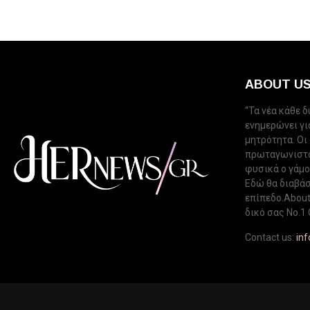
ABOUT U
“Τα νέα κάθε 
ενημερώνει για
μητρότητα. Οι
πρωταγωνιστού
φυσικά ο γάμος
Εδώ θα διαβάσ
επίπεδο.About 
δικό σας Νo.1 
Contact us:
in