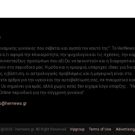
S
δυναμικής γυναίκας που σέβεται και αγαπά τον εαυτό της”. Το HerNews
 ό,τι αφορά την επικαιρότητα, την ψυχολογία και τις σχέσεις, την κα
 συνεντεύξεις προσώπων που αξίζει να ακουστούν και η διαφορετικ
ν στο περιοδικό μας. Η μόδα και η ομορφιά, υπέροχες ιδέες για δικ
, η βάπτιση, οι αστρολογικές προβλέψεις και η μαγειρική είναι στο...
ετε άρθρα για την υγεία και την αυτοβελτίωση σας, σε πνευματικό κα
Us σημαίνει για εμάς, αλλά χωρίς εσάς δεν είχαμε λόγο ύπαρξης... “H
Online περιοδικό για την σύγχρονη γυναίκα”.
fo@hernews.gr
@2025 - hernews.gr. All Right Reserved
Vipgroup
Terms of Use
Advertising