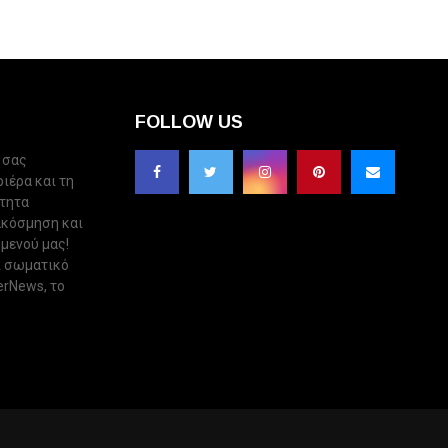
FOLLOW US
 σας
ριέρα και τη
ότητα
ακόσμηση και
 μενού μας!
ι σωματικό
erNews, το