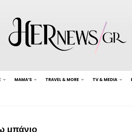
Ξ
MAMA’S
TRAVEL & MORE
TV & MEDIA
ω μπάνιο