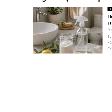
DE
Π
π
by
Το
κα
αν 