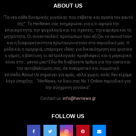
ABOUT US
“Τα νέα κάθε δυναμικής γυναίκας που σέβεται και αγαπά τον εαυτό
της”. Το HerNews σας ενημερώνει για ό,τι αφορά την
επικαιρότητα, την ψυχολογία και τις σχέσεις, την καριέρα και τη
μητρότητα. Οι συνεντεύξεις προσώπων που αξίζει να ακουστούν
και η διαφορετικότητα πρωταγωνιστούν στο περιοδικό μας. Η
μόδα και η ομορφιά, υπέροχες ιδέες για δικακόσμηση και φυσικά
ο γάμος, η βάπτιση, οι αστρολογικές προβλέψεις και η μαγειρική
είναι στο... μενού μας! Εδώ θα διαβάσετε άρθρα για την υγεία και
την αυτοβελτίωση σας, σε πνευματικό και σωματικό
επίπεδο.About Us σημαίνει για εμάς, αλλά χωρίς εσάς δεν είχαμε
λόγο ύπαρξης... “HerNews, το δικό σας Νo.1 Online περιοδικό για
την σύγχρονη γυναίκα”.
Contact us:
info@hernews.gr
FOLLOW US