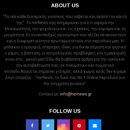
ABOUT US
“Τα νέα κάθε δυναμικής γυναίκας που σέβεται και αγαπά τον εαυτό
της”. Το HerNews σας ενημερώνει για ό,τι αφορά την
επικαιρότητα, την ψυχολογία και τις σχέσεις, την καριέρα και τη
μητρότητα. Οι συνεντεύξεις προσώπων που αξίζει να ακουστούν
και η διαφορετικότητα πρωταγωνιστούν στο περιοδικό μας. Η
μόδα και η ομορφιά, υπέροχες ιδέες για δικακόσμηση και φυσικά
ο γάμος, η βάπτιση, οι αστρολογικές προβλέψεις και η μαγειρική
είναι στο... μενού μας! Εδώ θα διαβάσετε άρθρα για την υγεία και
την αυτοβελτίωση σας, σε πνευματικό και σωματικό
επίπεδο.About Us σημαίνει για εμάς, αλλά χωρίς εσάς δεν είχαμε
λόγο ύπαρξης... “HerNews, το δικό σας Νo.1 Online περιοδικό για
την σύγχρονη γυναίκα”.
Contact us:
info@hernews.gr
FOLLOW US