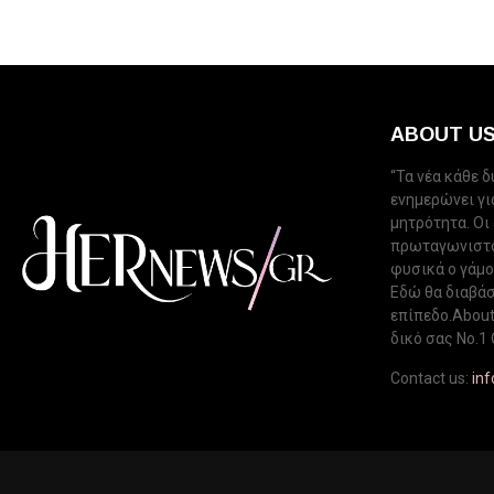
ABOUT U
“Τα νέα κάθε 
ενημερώνει για
μητρότητα. Οι
πρωταγωνιστού
φυσικά ο γάμος
Εδώ θα διαβάσ
επίπεδο.About 
δικό σας Νo.1 
Contact us:
in