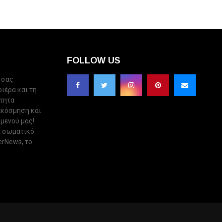
FOLLOW US
 σας
ριέρα και τη
ότητα
ακόσμηση και
 μενού μας!
ι σωματικό
erNews, το