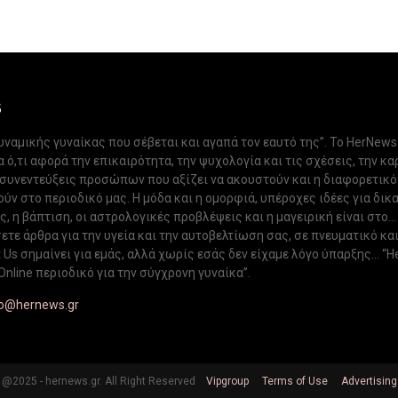
S
δυναμικής γυναίκας που σέβεται και αγαπά τον εαυτό της”. Το HerNews
 ό,τι αφορά την επικαιρότητα, την ψυχολογία και τις σχέσεις, την κα
 συνεντεύξεις προσώπων που αξίζει να ακουστούν και η διαφορετικ
ν στο περιοδικό μας. Η μόδα και η ομορφιά, υπέροχες ιδέες για δικ
, η βάπτιση, οι αστρολογικές προβλέψεις και η μαγειρική είναι στο...
ετε άρθρα για την υγεία και την αυτοβελτίωση σας, σε πνευματικό κα
Us σημαίνει για εμάς, αλλά χωρίς εσάς δεν είχαμε λόγο ύπαρξης... “H
Online περιοδικό για την σύγχρονη γυναίκα”.
fo@hernews.gr
@2025 - hernews.gr. All Right Reserved
Vipgroup
Terms of Use
Advertising