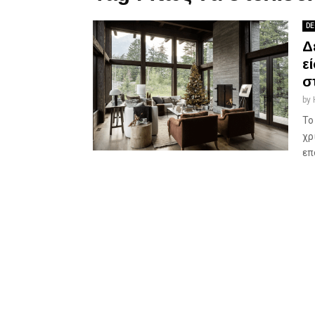
DE
Δ
ε
σ
by
Το
χρ
επ