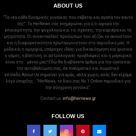
ABOUT US
“Τα νέα κάθε δυναμικής γυναίκας που σέβεται και αγαπά τον εαυτό
της”. Το HerNews σας ενημερώνει για ό,τι αφορά την
επικαιρότητα, την ψυχολογία και τις σχέσεις, την καριέρα και τη
μητρότητα. Οι συνεντεύξεις προσώπων που αξίζει να ακουστούν
και η διαφορετικότητα πρωταγωνιστούν στο περιοδικό μας. Η
μόδα και η ομορφιά, υπέροχες ιδέες για δικακόσμηση και φυσικά
ο γάμος, η βάπτιση, οι αστρολογικές προβλέψεις και η μαγειρική
είναι στο... μενού μας! Εδώ θα διαβάσετε άρθρα για την υγεία και
την αυτοβελτίωση σας, σε πνευματικό και σωματικό
επίπεδο.About Us σημαίνει για εμάς, αλλά χωρίς εσάς δεν είχαμε
λόγο ύπαρξης... “HerNews, το δικό σας Νo.1 Online περιοδικό για
την σύγχρονη γυναίκα”.
Contact us:
info@hernews.gr
FOLLOW US