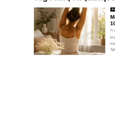
Be
M
1
by
Η 
νι
τρ