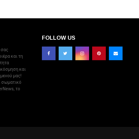
FOLLOW US
 σας
ριέρα και τη
ότητα
ακόσμηση και
 μενού μας!
ι σωματικό
erNews, το