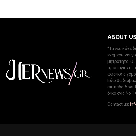
ABOUT U
“Τα νέα κάθε 
ενημερώνει για
μητρότητα. Οι
πρωταγωνιστού
φυσικά ο γάμος
Εδώ θα διαβάσ
επίπεδο.About 
δικό σας Νo.1 
Contact us:
in