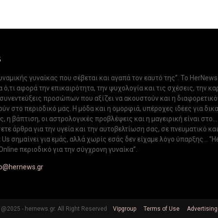
S
δυναμικής γυναίκας που σέβεται και αγαπά τον εαυτό της”. Το HerNews
 ό,τι αφορά την επικαιρότητα, την ψυχολογία και τις σχέσεις, την κα
 συνεντεύξεις προσώπων που αξίζει να ακουστούν και η διαφορετικ
ν στο περιοδικό μας. Η μόδα και η ομορφιά, υπέροχες ιδέες για δικ
, η βάπτιση, οι αστρολογικές προβλέψεις και η μαγειρική είναι στο...
ετε άρθρα για την υγεία και την αυτοβελτίωση σας, σε πνευματικό κα
Us σημαίνει για εμάς, αλλά χωρίς εσάς δεν είχαμε λόγο ύπαρξης... “H
Online περιοδικό για την σύγχρονη γυναίκα”.
fo@hernews.gr
@2025 - hernews.gr. All Right Reserved
Vipgroup
Terms of Use
Advertising