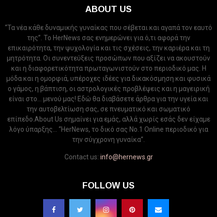
ABOUT US
“Τα νέα κάθε δυναμικής γυναίκας που σέβεται και αγαπά τον εαυτό
της”. Το HerNews σας ενημερώνει για ό,τι αφορά την
επικαιρότητα, την ψυχολογία και τις σχέσεις, την καριέρα και τη
μητρότητα. Οι συνεντεύξεις προσώπων που αξίζει να ακουστούν
και η διαφορετικότητα πρωταγωνιστούν στο περιοδικό μας. Η
μόδα και η ομορφιά, υπέροχες ιδέες για δικακόσμηση και φυσικά
ο γάμος, η βάπτιση, οι αστρολογικές προβλέψεις και η μαγειρική
είναι στο... μενού μας! Εδώ θα διαβάσετε άρθρα για την υγεία και
την αυτοβελτίωση σας, σε πνευματικό και σωματικό
επίπεδο.About Us σημαίνει για εμάς, αλλά χωρίς εσάς δεν είχαμε
λόγο ύπαρξης... “HerNews, το δικό σας Νo.1 Online περιοδικό για
την σύγχρονη γυναίκα”.
Contact us:
info@hernews.gr
FOLLOW US