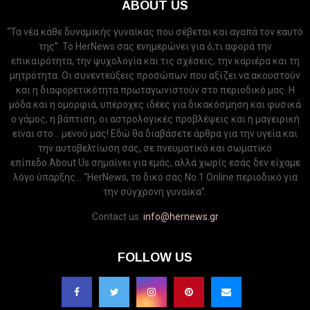
ABOUT US
“Τα νέα κάθε δυναμικής γυναίκας που σέβεται και αγαπά τον εαυτό
της”. Το HerNews σας ενημερώνει για ό,τι αφορά την
επικαιρότητα, την ψυχολογία και τις σχέσεις, την καριέρα και τη
μητρότητα. Οι συνεντεύξεις προσώπων που αξίζει να ακουστούν
και η διαφορετικότητα πρωταγωνιστούν στο περιοδικό μας. Η
μόδα και η ομορφιά, υπέροχες ιδέες για δικακόσμηση και φυσικά
ο γάμος, η βάπτιση, οι αστρολογικές προβλέψεις και η μαγειρική
είναι στο... μενού μας! Εδώ θα διαβάσετε άρθρα για την υγεία και
την αυτοβελτίωση σας, σε πνευματικό και σωματικό
επίπεδο.About Us σημαίνει για εμάς, αλλά χωρίς εσάς δεν είχαμε
λόγο ύπαρξης... “HerNews, το δικό σας Νo.1 Online περιοδικό για
την σύγχρονη γυναίκα”.
Contact us:
info@hernews.gr
FOLLOW US