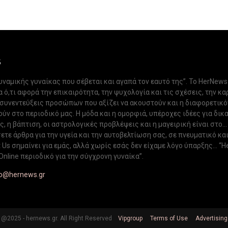
S
δυναμικής γυναίκας που σέβεται και αγαπά τον εαυτό της”. Το HerNews
 ό,τι αφορά την επικαιρότητα, την ψυχολογία και τις σχέσεις, την κα
 συνεντεύξεις προσώπων που αξίζει να ακουστούν και η διαφορετικ
ν στο περιοδικό μας. Η μόδα και η ομορφιά, υπέροχες ιδέες για δικ
, η βάπτιση, οι αστρολογικές προβλέψεις και η μαγειρική είναι στο...
ετε άρθρα για την υγεία και την αυτοβελτίωση σας, σε πνευματικό κα
Us σημαίνει για εμάς, αλλά χωρίς εσάς δεν είχαμε λόγο ύπαρξης... “H
Online περιοδικό για την σύγχρονη γυναίκα”.
fo@hernews.gr
@2025 - hernews.gr. All Right Reserved
Vipgroup
Terms of Use
Advertising