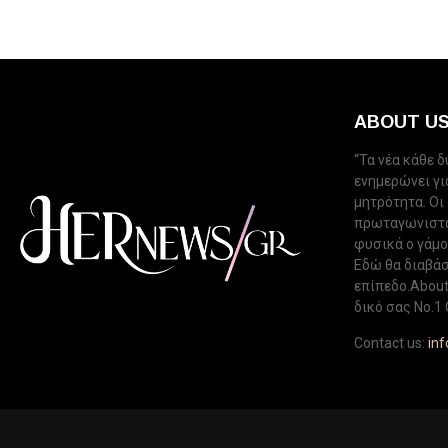
ABOUT U
“Τα νέα κάθε 
ενημερώνει για
μητρότητα. Οι
πρωταγωνιστού
φυσικά ο γάμος
Εδώ θα διαβάσ
επίπεδο.About 
δικό σας Νo.1 
Contact us:
in