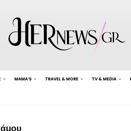
Ξ
MAMA’S
TRAVEL & MORE
TV & MEDIA
γάμου