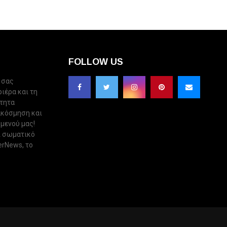
FOLLOW US
 σας
ριέρα και τη
ότητα
ακόσμηση και
 μενού μας!
ι σωματικό
erNews, το