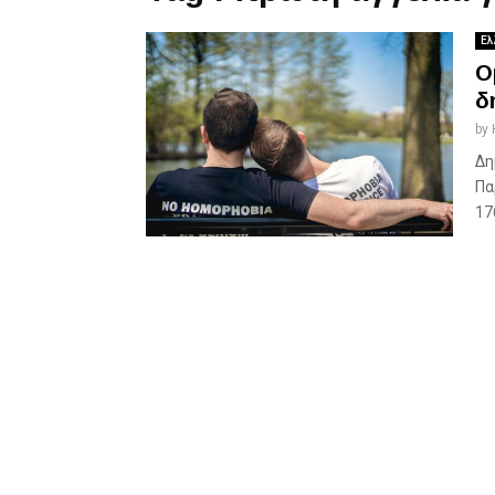
Ελ
Ο
δ
by
Δη
Πα
17