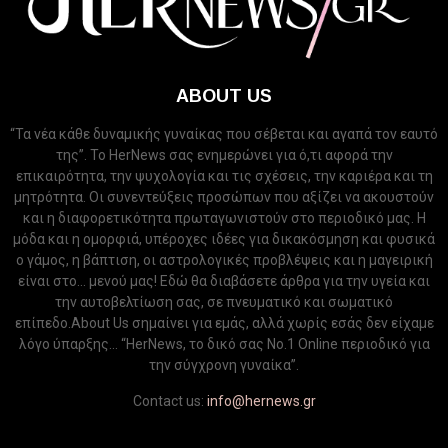
ABOUT US
“Τα νέα κάθε δυναμικής γυναίκας που σέβεται και αγαπά τον εαυτό
της”. Το HerNews σας ενημερώνει για ό,τι αφορά την
επικαιρότητα, την ψυχολογία και τις σχέσεις, την καριέρα και τη
μητρότητα. Οι συνεντεύξεις προσώπων που αξίζει να ακουστούν
και η διαφορετικότητα πρωταγωνιστούν στο περιοδικό μας. Η
μόδα και η ομορφιά, υπέροχες ιδέες για δικακόσμηση και φυσικά
ο γάμος, η βάπτιση, οι αστρολογικές προβλέψεις και η μαγειρική
είναι στο... μενού μας! Εδώ θα διαβάσετε άρθρα για την υγεία και
την αυτοβελτίωση σας, σε πνευματικό και σωματικό
επίπεδο.About Us σημαίνει για εμάς, αλλά χωρίς εσάς δεν είχαμε
λόγο ύπαρξης... “HerNews, το δικό σας Νo.1 Online περιοδικό για
την σύγχρονη γυναίκα”.
Contact us:
info@hernews.gr