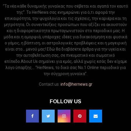
“Τα νέα κάθε δυναμικής γυναίκας που σέβεται και αγαπά τον εαυτό
της”. Το HerNews σας ενημερώνει για ό,τι αφορά την
επικαιρότητα, την ψυχολογία και τις σχέσεις, την καριέρα και τη
μητρότητα. Οι συνεντεύξεις προσώπων που αξίζει να ακουστούν
και η διαφορετικότητα πρωταγωνιστούν στο περιοδικό μας. Η
μόδα και η ομορφιά, υπέροχες ιδέες για δικακόσμηση και φυσικά
ο γάμος, η βάπτιση, οι αστρολογικές προβλέψεις και η μαγειρική
είναι στο... μενού μας! Εδώ θα διαβάσετε άρθρα για την υγεία και
την αυτοβελτίωση σας, σε πνευματικό και σωματικό
επίπεδο.About Us σημαίνει για εμάς, αλλά χωρίς εσάς δεν είχαμε
λόγο ύπαρξης... “HerNews, το δικό σας Νo.1 Online περιοδικό για
την σύγχρονη γυναίκα”.
Contact us:
info@hernews.gr
FOLLOW US