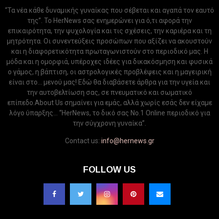
“Τα νέα κάθε δυναμικής γυναίκας που σέβεται και αγαπά τον εαυτό
της”. Το HerNews σας ενημερώνει για ό,τι αφορά την
επικαιρότητα, την ψυχολογία και τις σχέσεις, την καριέρα και τη
μητρότητα. Οι συνεντεύξεις προσώπων που αξίζει να ακουστούν
και η διαφορετικότητα πρωταγωνιστούν στο περιοδικό μας. Η
μόδα και η ομορφιά, υπέροχες ιδέες για δικακόσμηση και φυσικά
ο γάμος, η βάπτιση, οι αστρολογικές προβλέψεις και η μαγειρική
είναι στο... μενού μας! Εδώ θα διαβάσετε άρθρα για την υγεία και
την αυτοβελτίωση σας, σε πνευματικό και σωματικό
επίπεδο.About Us σημαίνει για εμάς, αλλά χωρίς εσάς δεν είχαμε
λόγο ύπαρξης... “HerNews, το δικό σας Νo.1 Online περιοδικό για
την σύγχρονη γυναίκα”.
Contact us:
info@hernews.gr
FOLLOW US