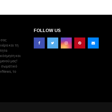
FOLLOW US
 σας
ριέρα και τη
ότητα
ακόσμηση και
 μενού μας!
ι σωματικό
erNews, το