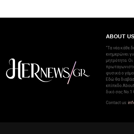
ABOUT U
“Τα νέα κάθε 
ενημερώνει για
μητρότητα. Οι
πρωταγωνιστού
φυσικά ο γάμος
Εδώ θα διαβάσ
επίπεδο.About 
δικό σας Νo.1 
Contact us:
in