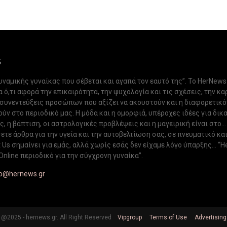
S
δυναμικής γυναίκας που σέβεται και αγαπά τον εαυτό της”. Το HerNews
 ό,τι αφορά την επικαιρότητα, την ψυχολογία και τις σχέσεις, την κα
 συνεντεύξεις προσώπων που αξίζει να ακουστούν και η διαφορετικ
ν στο περιοδικό μας. Η μόδα και η ομορφιά, υπέροχες ιδέες για δικ
, η βάπτιση, οι αστρολογικές προβλέψεις και η μαγειρική είναι στο...
ετε άρθρα για την υγεία και την αυτοβελτίωση σας, σε πνευματικό κα
Us σημαίνει για εμάς, αλλά χωρίς εσάς δεν είχαμε λόγο ύπαρξης... “H
Online περιοδικό για την σύγχρονη γυναίκα”.
fo@hernews.gr
@2025 - hernews.gr. All Right Reserved
Vipgroup
Terms of Use
Advertising