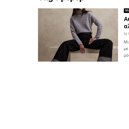
Μό
Α
α
by
Μι
με
μό