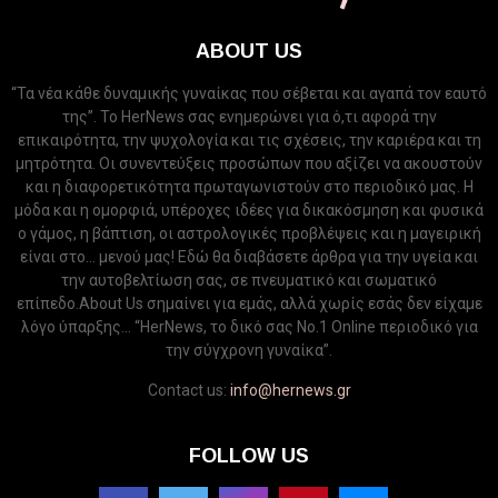
ABOUT US
“Τα νέα κάθε δυναμικής γυναίκας που σέβεται και αγαπά τον εαυτό
της”. Το HerNews σας ενημερώνει για ό,τι αφορά την
επικαιρότητα, την ψυχολογία και τις σχέσεις, την καριέρα και τη
μητρότητα. Οι συνεντεύξεις προσώπων που αξίζει να ακουστούν
και η διαφορετικότητα πρωταγωνιστούν στο περιοδικό μας. Η
μόδα και η ομορφιά, υπέροχες ιδέες για δικακόσμηση και φυσικά
ο γάμος, η βάπτιση, οι αστρολογικές προβλέψεις και η μαγειρική
είναι στο... μενού μας! Εδώ θα διαβάσετε άρθρα για την υγεία και
την αυτοβελτίωση σας, σε πνευματικό και σωματικό
επίπεδο.About Us σημαίνει για εμάς, αλλά χωρίς εσάς δεν είχαμε
λόγο ύπαρξης... “HerNews, το δικό σας Νo.1 Online περιοδικό για
την σύγχρονη γυναίκα”.
Contact us:
info@hernews.gr
FOLLOW US