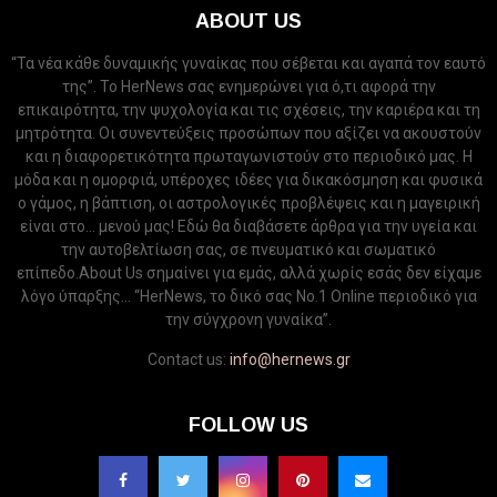
ABOUT US
“Τα νέα κάθε δυναμικής γυναίκας που σέβεται και αγαπά τον εαυτό
της”. Το HerNews σας ενημερώνει για ό,τι αφορά την
επικαιρότητα, την ψυχολογία και τις σχέσεις, την καριέρα και τη
μητρότητα. Οι συνεντεύξεις προσώπων που αξίζει να ακουστούν
και η διαφορετικότητα πρωταγωνιστούν στο περιοδικό μας. Η
μόδα και η ομορφιά, υπέροχες ιδέες για δικακόσμηση και φυσικά
ο γάμος, η βάπτιση, οι αστρολογικές προβλέψεις και η μαγειρική
είναι στο... μενού μας! Εδώ θα διαβάσετε άρθρα για την υγεία και
την αυτοβελτίωση σας, σε πνευματικό και σωματικό
επίπεδο.About Us σημαίνει για εμάς, αλλά χωρίς εσάς δεν είχαμε
λόγο ύπαρξης... “HerNews, το δικό σας Νo.1 Online περιοδικό για
την σύγχρονη γυναίκα”.
Contact us:
info@hernews.gr
FOLLOW US