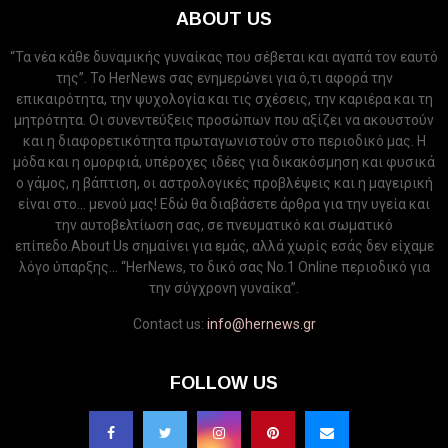
ABOUT US
“Τα νέα κάθε δυναμικής γυναίκας που σέβεται και αγαπά τον εαυτό
της”. Το HerNews σας ενημερώνει για ό,τι αφορά την
επικαιρότητα, την ψυχολογία και τις σχέσεις, την καριέρα και τη
μητρότητα. Οι συνεντεύξεις προσώπων που αξίζει να ακουστούν
και η διαφορετικότητα πρωταγωνιστούν στο περιοδικό μας. Η
μόδα και η ομορφιά, υπέροχες ιδέες για δικακόσμηση και φυσικά
ο γάμος, η βάπτιση, οι αστρολογικές προβλέψεις και η μαγειρική
είναι στο... μενού μας! Εδώ θα διαβάσετε άρθρα για την υγεία και
την αυτοβελτίωση σας, σε πνευματικό και σωματικό
επίπεδο.About Us σημαίνει για εμάς, αλλά χωρίς εσάς δεν είχαμε
λόγο ύπαρξης... “HerNews, το δικό σας Νo.1 Online περιοδικό για
την σύγχρονη γυναίκα”.
Contact us:
info@hernews.gr
FOLLOW US