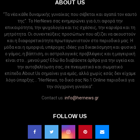
ABOUT US
“Τα νέα κάθε δυναμικής γυναίκας που σέβεται και αγαπά τον εαυτό
της”. Το HerNews σας ενημερώνει για ό,τι αφορά την
επικαιρότητα, την ψυχολογία και τις σχέσεις, την καριέρα και τη
μητρότητα. Οι συνεντεύξεις προσώπων που αξίζει να ακουστούν
και η διαφορετικότητα πρωταγωνιστούν στο περιοδικό μας. Η
μόδα και η ομορφιά, υπέροχες ιδέες για δικακόσμηση και φυσικά
ο γάμος, η βάπτιση, οι αστρολογικές προβλέψεις και η μαγειρική
είναι στο... μενού μας! Εδώ θα διαβάσετε άρθρα για την υγεία και
την αυτοβελτίωση σας, σε πνευματικό και σωματικό
επίπεδο.About Us σημαίνει για εμάς, αλλά χωρίς εσάς δεν είχαμε
λόγο ύπαρξης... “HerNews, το δικό σας Νo.1 Online περιοδικό για
την σύγχρονη γυναίκα”.
Contact us:
info@hernews.gr
FOLLOW US