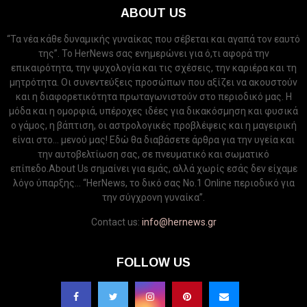
ABOUT US
“Τα νέα κάθε δυναμικής γυναίκας που σέβεται και αγαπά τον εαυτό
της”. Το HerNews σας ενημερώνει για ό,τι αφορά την
επικαιρότητα, την ψυχολογία και τις σχέσεις, την καριέρα και τη
μητρότητα. Οι συνεντεύξεις προσώπων που αξίζει να ακουστούν
και η διαφορετικότητα πρωταγωνιστούν στο περιοδικό μας. Η
μόδα και η ομορφιά, υπέροχες ιδέες για δικακόσμηση και φυσικά
ο γάμος, η βάπτιση, οι αστρολογικές προβλέψεις και η μαγειρική
είναι στο... μενού μας! Εδώ θα διαβάσετε άρθρα για την υγεία και
την αυτοβελτίωση σας, σε πνευματικό και σωματικό
επίπεδο.About Us σημαίνει για εμάς, αλλά χωρίς εσάς δεν είχαμε
λόγο ύπαρξης... “HerNews, το δικό σας Νo.1 Online περιοδικό για
την σύγχρονη γυναίκα”.
Contact us:
info@hernews.gr
FOLLOW US