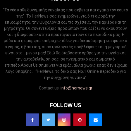
“Τα νέα κάθε δυναμικής γυναίκας που σέβεται και αγαπά τον εαυτό
της”. Το HerNews σας ενημερώνει για ό,τι αφορά την
επικαιρότητα, την ψυχολογία και τις σχέσεις, την καριέρα και τη
μητρότητα. Οι συνεντεύξεις προσώπων που αξίζει να ακουστούν
και η διαφορετικότητα πρωταγωνιστούν στο περιοδικό μας. Η
μόδα και η ομορφιά, υπέροχες ιδέες για δικακόσμηση και φυσικά
ο γάμος, η βάπτιση, οι αστρολογικές προβλέψεις και η μαγειρική
είναι στο... μενού μας! Εδώ θα διαβάσετε άρθρα για την υγεία και
την αυτοβελτίωση σας, σε πνευματικό και σωματικό
επίπεδο.About Us σημαίνει για εμάς, αλλά χωρίς εσάς δεν είχαμε
λόγο ύπαρξης... “HerNews, το δικό σας Νo.1 Online περιοδικό για
την σύγχρονη γυναίκα”.
Contact us:
info@hernews.gr
FOLLOW US