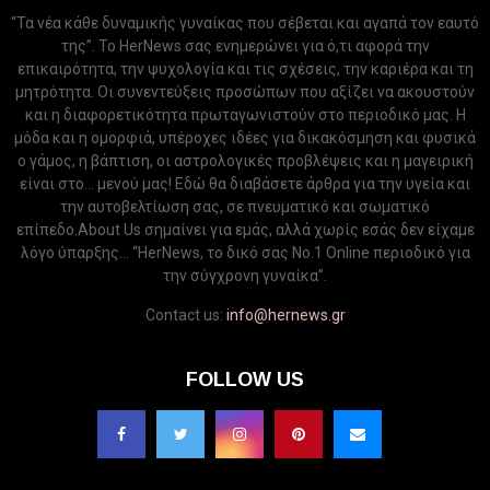
“Τα νέα κάθε δυναμικής γυναίκας που σέβεται και αγαπά τον εαυτό
της”. Το HerNews σας ενημερώνει για ό,τι αφορά την
επικαιρότητα, την ψυχολογία και τις σχέσεις, την καριέρα και τη
μητρότητα. Οι συνεντεύξεις προσώπων που αξίζει να ακουστούν
και η διαφορετικότητα πρωταγωνιστούν στο περιοδικό μας. Η
μόδα και η ομορφιά, υπέροχες ιδέες για δικακόσμηση και φυσικά
ο γάμος, η βάπτιση, οι αστρολογικές προβλέψεις και η μαγειρική
είναι στο... μενού μας! Εδώ θα διαβάσετε άρθρα για την υγεία και
την αυτοβελτίωση σας, σε πνευματικό και σωματικό
επίπεδο.About Us σημαίνει για εμάς, αλλά χωρίς εσάς δεν είχαμε
λόγο ύπαρξης... “HerNews, το δικό σας Νo.1 Online περιοδικό για
την σύγχρονη γυναίκα”.
Contact us:
info@hernews.gr
FOLLOW US