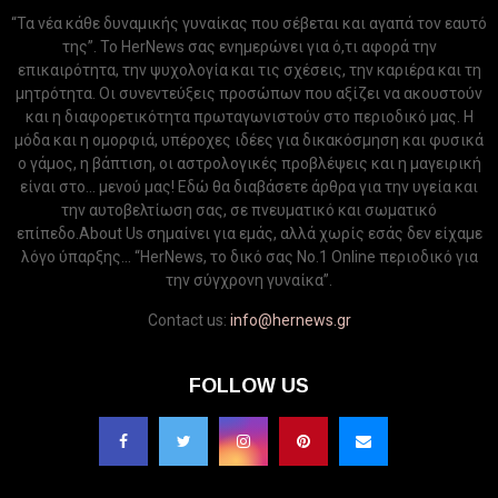
“Τα νέα κάθε δυναμικής γυναίκας που σέβεται και αγαπά τον εαυτό
της”. Το HerNews σας ενημερώνει για ό,τι αφορά την
επικαιρότητα, την ψυχολογία και τις σχέσεις, την καριέρα και τη
μητρότητα. Οι συνεντεύξεις προσώπων που αξίζει να ακουστούν
και η διαφορετικότητα πρωταγωνιστούν στο περιοδικό μας. Η
μόδα και η ομορφιά, υπέροχες ιδέες για δικακόσμηση και φυσικά
ο γάμος, η βάπτιση, οι αστρολογικές προβλέψεις και η μαγειρική
είναι στο... μενού μας! Εδώ θα διαβάσετε άρθρα για την υγεία και
την αυτοβελτίωση σας, σε πνευματικό και σωματικό
επίπεδο.About Us σημαίνει για εμάς, αλλά χωρίς εσάς δεν είχαμε
λόγο ύπαρξης... “HerNews, το δικό σας Νo.1 Online περιοδικό για
την σύγχρονη γυναίκα”.
Contact us:
info@hernews.gr
FOLLOW US