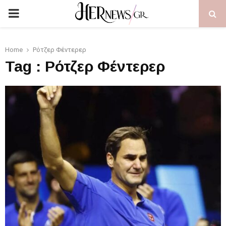
PRIMARY
MENU
Home
Ρότζερ Φέντερερ
Tag : Ρότζερ Φέντερερ