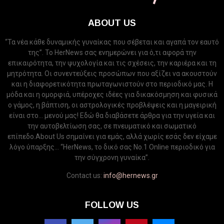
ABOUT US
“Τα νέα κάθε δυναμικής γυναίκας που σέβεται και αγαπά τον εαυτό
της”. Το HerNews σας ενημερώνει για ό,τι αφορά την
επικαιρότητα, την ψυχολογία και τις σχέσεις, την καριέρα και τη
μητρότητα. Οι συνεντεύξεις προσώπων που αξίζει να ακουστούν
και η διαφορετικότητα πρωταγωνιστούν στο περιοδικό μας. Η
μόδα και η ομορφιά, υπέροχες ιδέες για δικακόσμηση και φυσικά
ο γάμος, η βάπτιση, οι αστρολογικές προβλέψεις και η μαγειρική
είναι στο... μενού μας! Εδώ θα διαβάσετε άρθρα για την υγεία και
την αυτοβελτίωση σας, σε πνευματικό και σωματικό
επίπεδο.About Us σημαίνει για εμάς, αλλά χωρίς εσάς δεν είχαμε
λόγο ύπαρξης... “HerNews, το δικό σας Νo.1 Online περιοδικό για
την σύγχρονη γυναίκα”.
Contact us:
info@hernews.gr
FOLLOW US