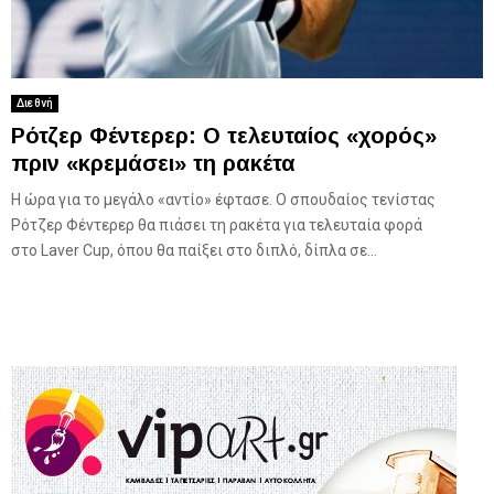
Διεθνή
Ρότζερ Φέντερερ: Ο τελευταίος «χορός»
πριν «κρεμάσει» τη ρακέτα
Η ώρα για το μεγάλο «αντίο» έφτασε. Ο σπουδαίος τενίστας
Ρότζερ Φέντερερ θα πιάσει τη ρακέτα για τελευταία φορά
στο Laver Cup, όπου θα παίξει στο διπλό, δίπλα σε...