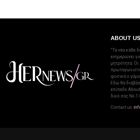
ABOUT U
“Τα νέα κάθε 
ενημερώνει για
μητρότητα. Οι
πρωταγωνιστού
φυσικά ο γάμος
Εδώ θα διαβάσ
επίπεδο.About 
δικό σας Νo.1 
Contact us:
in