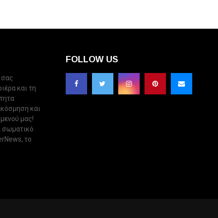
FOLLOW US
 σας
ριέρα και τη
ότητα
ακόσμηση και
 μενού μας!
ι σωματικό
erNews, το