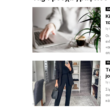
Δι
Κ
τ
by
Οι
εν
«α
απ
Μό
Τ
j
by
Σί
αν
κά