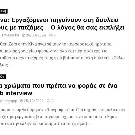
εθνή
ίνα: Εργαζόμενοι πηγαίνουν στη δουλειά
ους με πιτζάμες – Ο λόγος θα σας εκπλήξει
HerNews ka
26/03/2024
0
 Gen Zers στην Κίνα ανατρέπουν τα παραδοσιακά πρότυπα
δυμασίας γραφείου φορώντας όλο και περισσότερο τις
καθάριστες» πιτζάμες τους ενώ βρίσκονται στη δουλειά. «Θέλω
λώς...
δα
α χρώματα που πρέπει να φοράς σε ένα
ob interview
georgegsp
25/10/2022
0
γουρα το ορθά δομημένο βιογραφικό παίζει σημαντικό ρόλο στην
αζήτηση εργασίας (και σίγουρα όχι με τον τρόπο που τέθηκε
ποτε στην ελληνική επικαιρότητα το ζήτημα)...