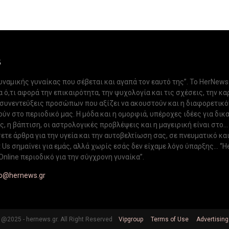
S
δυναμικής γυναίκας που σέβεται και αγαπά τον εαυτό της”. Το HerNews
 ό,τι αφορά την επικαιρότητα, την ψυχολογία και τις σχέσεις, την κα
 συνεντεύξεις προσώπων που αξίζει να ακουστούν και η διαφορετικ
ν στο περιοδικό μας. Η μόδα και η ομορφιά, υπέροχες ιδέες για δικ
, η βάπτιση, οι αστρολογικές προβλέψεις και η μαγειρική είναι στο...
ετε άρθρα για την υγεία και την αυτοβελτίωση σας, σε πνευματικό κα
Us σημαίνει για εμάς, αλλά χωρίς εσάς δεν είχαμε λόγο ύπαρξης... “H
Online περιοδικό για την σύγχρονη γυναίκα”.
fo@hernews.gr
@2025 - hernews.gr. All Right Reserved
Vipgroup
Terms of Use
Advertising