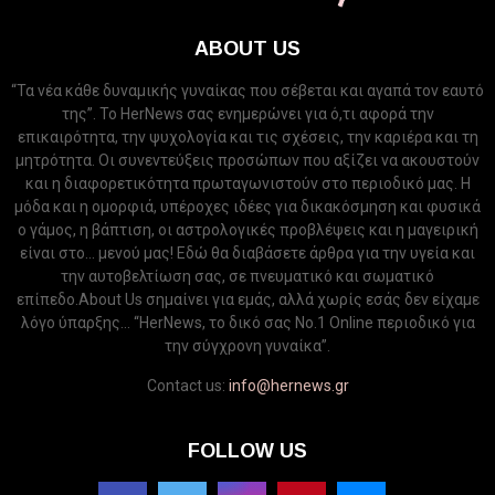
ABOUT US
“Τα νέα κάθε δυναμικής γυναίκας που σέβεται και αγαπά τον εαυτό
της”. Το HerNews σας ενημερώνει για ό,τι αφορά την
επικαιρότητα, την ψυχολογία και τις σχέσεις, την καριέρα και τη
μητρότητα. Οι συνεντεύξεις προσώπων που αξίζει να ακουστούν
και η διαφορετικότητα πρωταγωνιστούν στο περιοδικό μας. Η
μόδα και η ομορφιά, υπέροχες ιδέες για δικακόσμηση και φυσικά
ο γάμος, η βάπτιση, οι αστρολογικές προβλέψεις και η μαγειρική
είναι στο... μενού μας! Εδώ θα διαβάσετε άρθρα για την υγεία και
την αυτοβελτίωση σας, σε πνευματικό και σωματικό
επίπεδο.About Us σημαίνει για εμάς, αλλά χωρίς εσάς δεν είχαμε
λόγο ύπαρξης... “HerNews, το δικό σας Νo.1 Online περιοδικό για
την σύγχρονη γυναίκα”.
Contact us:
info@hernews.gr
FOLLOW US