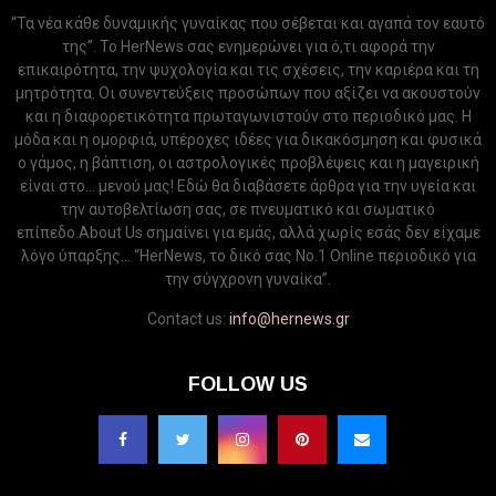
“Τα νέα κάθε δυναμικής γυναίκας που σέβεται και αγαπά τον εαυτό
της”. Το HerNews σας ενημερώνει για ό,τι αφορά την
επικαιρότητα, την ψυχολογία και τις σχέσεις, την καριέρα και τη
μητρότητα. Οι συνεντεύξεις προσώπων που αξίζει να ακουστούν
και η διαφορετικότητα πρωταγωνιστούν στο περιοδικό μας. Η
μόδα και η ομορφιά, υπέροχες ιδέες για δικακόσμηση και φυσικά
ο γάμος, η βάπτιση, οι αστρολογικές προβλέψεις και η μαγειρική
είναι στο... μενού μας! Εδώ θα διαβάσετε άρθρα για την υγεία και
την αυτοβελτίωση σας, σε πνευματικό και σωματικό
επίπεδο.About Us σημαίνει για εμάς, αλλά χωρίς εσάς δεν είχαμε
λόγο ύπαρξης... “HerNews, το δικό σας Νo.1 Online περιοδικό για
την σύγχρονη γυναίκα”.
Contact us:
info@hernews.gr
FOLLOW US