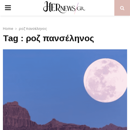
PRIMARY
MENU
Home
ροζ πανσέληνος
Tag : ροζ πανσέληνος