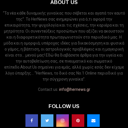
ABOUT US
“Τα νέα κάθε δυναμικής γυναίκας που σέβεται και αγαπά τον εαυτό
της”. Το HerNews σας ενημερώνει για ό,τι αφορά την
επικαιρότητα, την ψυχολογία και τις σχέσεις, την καριέρα και τη
μητρότητα. Οι συνεντεύξεις προσώπων που αξίζει να ακουστούν
και η διαφορετικότητα πρωταγωνιστούν στο περιοδικό μας. Η
μόδα και η ομορφιά, υπέροχες ιδέες για δικακόσμηση και φυσικά
ο γάμος, η βάπτιση, οι αστρολογικές προβλέψεις και η μαγειρική
είναι στο... μενού μας! Εδώ θα διαβάσετε άρθρα για την υγεία και
την αυτοβελτίωση σας, σε πνευματικό και σωματικό
επίπεδο.About Us σημαίνει για εμάς, αλλά χωρίς εσάς δεν είχαμε
λόγο ύπαρξης... “HerNews, το δικό σας Νo.1 Online περιοδικό για
την σύγχρονη γυναίκα”.
Contact us:
info@hernews.gr
FOLLOW US