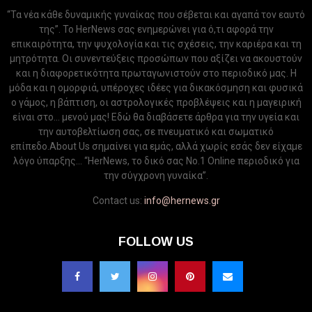
“Τα νέα κάθε δυναμικής γυναίκας που σέβεται και αγαπά τον εαυτό
της”. Το HerNews σας ενημερώνει για ό,τι αφορά την
επικαιρότητα, την ψυχολογία και τις σχέσεις, την καριέρα και τη
μητρότητα. Οι συνεντεύξεις προσώπων που αξίζει να ακουστούν
και η διαφορετικότητα πρωταγωνιστούν στο περιοδικό μας. Η
μόδα και η ομορφιά, υπέροχες ιδέες για δικακόσμηση και φυσικά
ο γάμος, η βάπτιση, οι αστρολογικές προβλέψεις και η μαγειρική
είναι στο... μενού μας! Εδώ θα διαβάσετε άρθρα για την υγεία και
την αυτοβελτίωση σας, σε πνευματικό και σωματικό
επίπεδο.About Us σημαίνει για εμάς, αλλά χωρίς εσάς δεν είχαμε
λόγο ύπαρξης... “HerNews, το δικό σας Νo.1 Online περιοδικό για
την σύγχρονη γυναίκα”.
Contact us:
info@hernews.gr
FOLLOW US