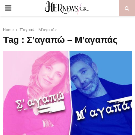
PRIMARY
MENU
Home
Σ'αγαπώ - Μ'αγαπάς
Tag : Σ’αγαπώ – Μ’αγαπάς