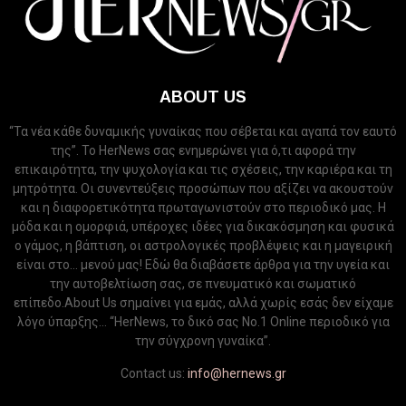
ABOUT US
“Τα νέα κάθε δυναμικής γυναίκας που σέβεται και αγαπά τον εαυτό
της”. Το HerNews σας ενημερώνει για ό,τι αφορά την
επικαιρότητα, την ψυχολογία και τις σχέσεις, την καριέρα και τη
μητρότητα. Οι συνεντεύξεις προσώπων που αξίζει να ακουστούν
και η διαφορετικότητα πρωταγωνιστούν στο περιοδικό μας. Η
μόδα και η ομορφιά, υπέροχες ιδέες για δικακόσμηση και φυσικά
ο γάμος, η βάπτιση, οι αστρολογικές προβλέψεις και η μαγειρική
είναι στο... μενού μας! Εδώ θα διαβάσετε άρθρα για την υγεία και
την αυτοβελτίωση σας, σε πνευματικό και σωματικό
επίπεδο.About Us σημαίνει για εμάς, αλλά χωρίς εσάς δεν είχαμε
λόγο ύπαρξης... “HerNews, το δικό σας Νo.1 Online περιοδικό για
την σύγχρονη γυναίκα”.
Contact us:
info@hernews.gr