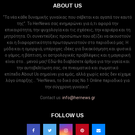
ABOUT US
“Τα νέα κάθε δυναμικής γυναίκας που σέβεται και αγαπά τον εαυτό
της”. Το HerNews σας ενημερώνει για ό,τι αφορά την
επικαιρότητα, την ψυχολογία και τις σχέσεις, την καριέρα και τη
μητρότητα. Οι συνεντεύξεις προσώπων που αξίζει να ακουστούν
και η διαφορετικότητα πρωταγωνιστούν στο περιοδικό μας. Η
μόδα και η ομορφιά, υπέροχες ιδέες για δικακόσμηση και φυσικά
ο γάμος, η βάπτιση, οι αστρολογικές προβλέψεις και η μαγειρική
είναι στο... μενού μας! Εδώ θα διαβάσετε άρθρα για την υγεία και
την αυτοβελτίωση σας, σε πνευματικό και σωματικό
επίπεδο.About Us σημαίνει για εμάς, αλλά χωρίς εσάς δεν είχαμε
λόγο ύπαρξης... “HerNews, το δικό σας Νo.1 Online περιοδικό για
την σύγχρονη γυναίκα”.
Contact us:
info@hernews.gr
FOLLOW US