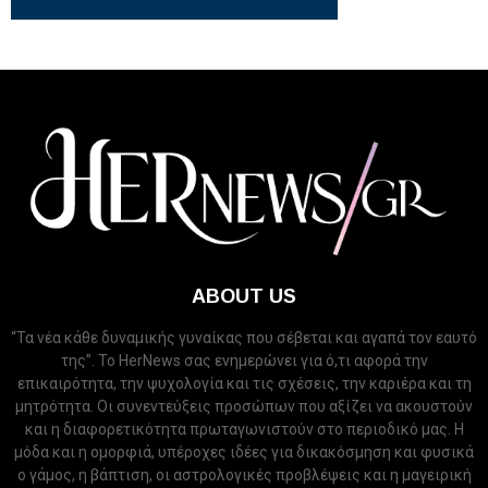
ABOUT US
“Τα νέα κάθε δυναμικής γυναίκας που σέβεται και αγαπά τον εαυτό
της”. Το HerNews σας ενημερώνει για ό,τι αφορά την
επικαιρότητα, την ψυχολογία και τις σχέσεις, την καριέρα και τη
μητρότητα. Οι συνεντεύξεις προσώπων που αξίζει να ακουστούν
και η διαφορετικότητα πρωταγωνιστούν στο περιοδικό μας. Η
μόδα και η ομορφιά, υπέροχες ιδέες για δικακόσμηση και φυσικά
ο γάμος, η βάπτιση, οι αστρολογικές προβλέψεις και η μαγειρική