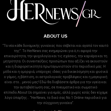
ABOUT US
“Τα νέα κάθε δυναμικής γυναίκας που σέβεται και αγαπά τον εαυτό
της”. Το HerNews σας ενημερώνει για ό,τι αφορά την
επικαιρότητα, την ψυχολογία και τις σχέσεις, την καριέρα και τη
μητρότητα. Οι συνεντεύξεις προσώπων που αξίζει να ακουστούν
και η διαφορετικότητα πρωταγωνιστούν στο περιοδικό μας. Η
μόδα και η ομορφιά, υπέροχες ιδέες για δικακόσμηση και φυσικά
ο γάμος, η βάπτιση, οι αστρολογικές προβλέψεις και η μαγειρική
είναι στο... μενού μας! Εδώ θα διαβάσετε άρθρα για την υγεία και
την αυτοβελτίωση σας, σε πνευματικό και σωματικό
επίπεδο.About Us σημαίνει για εμάς, αλλά χωρίς εσάς δεν είχαμε
λόγο ύπαρξης... “HerNews, το δικό σας Νo.1 Online περιοδικό για
την σύγχρονη γυναίκα”.